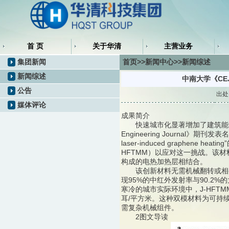
首 页
关于华清
主营业务
集团新闻
首页>>新闻中心>>新闻综述
新闻综述
中南大学《C
公告
出处
媒体评论
成果简介
快速城市化显著增加了建筑能耗，
Engineering Journal》期刊发表名为“Du
laser-induced graphen
HFTMM）以应对这一挑战。该材
构成的电热加热层相结合。
该创新材料无需机械翻转或相变
现95%的中红外发射率与90.2%
寒冷的城市实际环境中，J-HFTM
耳/平方米。这种双模材料为可持
需复杂机械组件。
2图文导读