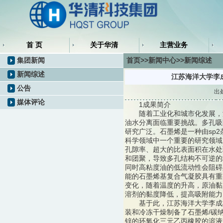
首 页
关于华清
主营业务
集团新闻
首页>>新闻中心>>新闻综述
新闻综述
江苏海洋大学李
公告
出
媒体评论
1成果简介
随着工业化和城市化发展，海
油水分离面临重要挑战。多孔吸
研究广泛。石墨烯是一种由sp
科学领域中一个重要的研究领域
孔隙率、超大的比表面积在水处
和团聚，导致多孔结构不可逆的
同时高粘度油的低流动性会阻碍
能的石墨烯基复合气凝胶具有重
变化，随着温度的升高，原油黏
溶剂的黏度降低，提高吸附能力
基于此，江苏海洋大学李成杰
装和冷冻干燥制备了石墨烯/碳
锌的环氧化三元乙丙橡胶的溶液