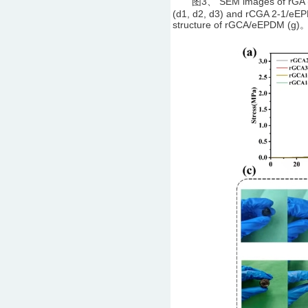
图3、 SEM images of rGA (a1,a
(d1, d2, d3) and rCGA 2-1/eEPD
structure of rGCA/eEPDM (g)