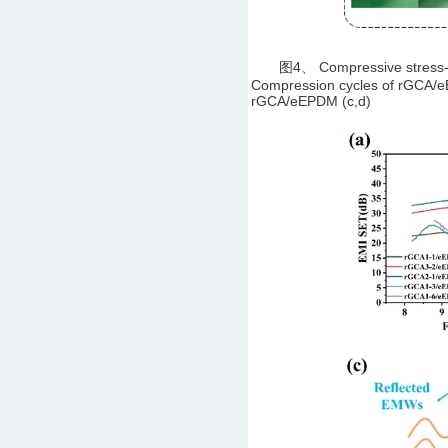
图4、 Compressive stress-stra
Compression cycles of rGCA/eEP
rGCA/eEPDM (c,d)