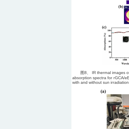
图8、 IR thermal images of rGC
absorption spectra for rGCA/e
with and without sun irradiation