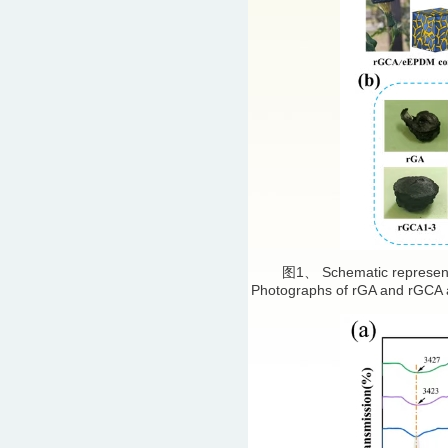
图1、 Schematic representati
Photographs of rGA and rGCA a