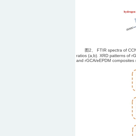
图2、 FTIR spectra of CC
ratios (a,b). XRD patterns 
and rGCA/eEPDM composites (d).