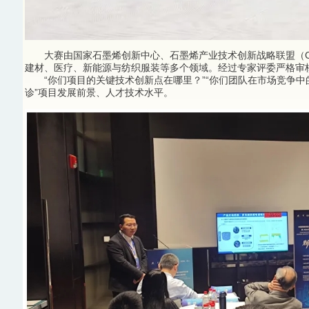
大赛由国家石墨烯创新中心、石墨烯产业技术创新战略联盟（CG
建材、医疗、新能源与纺织服装等多个领域。经过专家评委严格审
“你们项目的关键技术创新点在哪里？”“你们团队在市场竞争中的
诊”项目发展前景、人才技术水平。