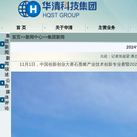
首 页
关于华清
主营业务
集
首页>>新闻中心>>集团新闻
团
新
20
闻
出处：记者张超梁 潘志
新
闻
11月1日，中国创新创业大赛石墨烯产业技术创新专业赛暨202
综
述
公
告
媒
体
评
论