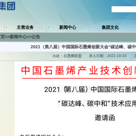
主营业务
新闻中心
集团文化
页>>新闻中心>>公告
2021（第八届）中国国际石墨烯创新大会“碳达峰、碳
出处：石墨烯联盟 录入日期：2021-10-23 点