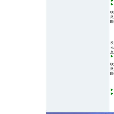
▶
▶
联
微
邮
《
发
光
点
▶
联
微
邮
▶
▶