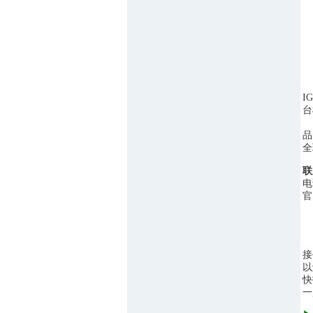
I
台
I
品
全
联
电
官网
接
以
快
一