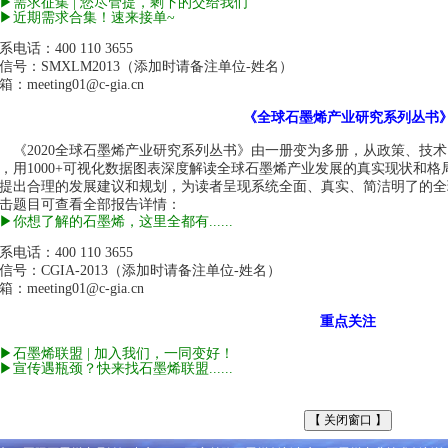
▶需求征集 | 您尽管提，剩下的交给我们
▶近期需求合集！速来接单~
系电话：400 110 3655
信号：SMXLM2013（添加时请备注单位-姓名）
箱：meeting01@c-gia.cn
《全球石墨烯产业研究系列丛书
2020全球石墨烯产业研究系列丛书》由一册变为多册，从政策、技术
，用1000+可视化数据图表深度解读全球石墨烯产业发展的真实现状和
提出合理的发展建议和规划，为读者呈现系统全面、真实、简洁明了的全
击题目可查看全部报告详情：
▶你想了解的石墨烯，这里全都有......
系电话：400 110 3655
信号：CGIA-2013（添加时请备注单位-姓名）
箱：meeting01@c-gia.cn
重点关注
▶石墨烯联盟 | 加入我们，一同变好！
▶宣传遇瓶颈？快来找石墨烯联盟......