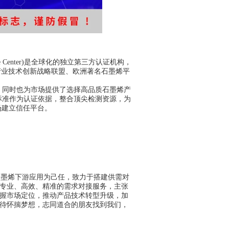
Certificate Center)是全球化的独立第三方认证机构，
墨烯产业技术创新战略联盟、欧洲著名石墨烯平
，同时也为市场提供了选择高品质石墨烯产
标准作为认证依据，整合顶尖检测资源，为
场建立信任平台。
石墨烯下游应用为己任，致力于搭建供需对
专业、高效、精准的需求对接服务，主张
握市场定位，推动产品技术转型升级，加
待怀揣梦想，志同道合的朋友找到我们，